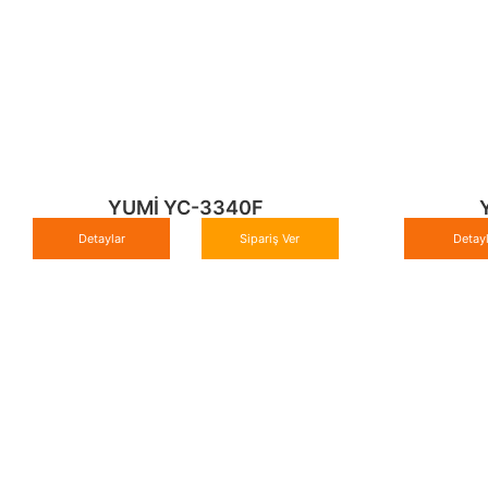
YUMİ YC-3340F
Detaylar
Sipariş Ver
Detay