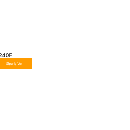
240F
Sipariş Ver