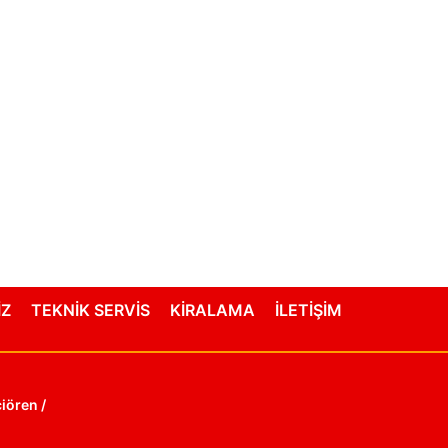
İZ
TEKNİK SERVİS
KİRALAMA
İLETİŞİM
iören /