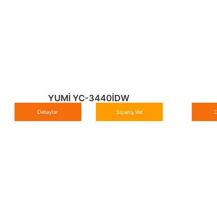
YUMİ YC-3440İDW
Detaylar
Sipariş Ver
D