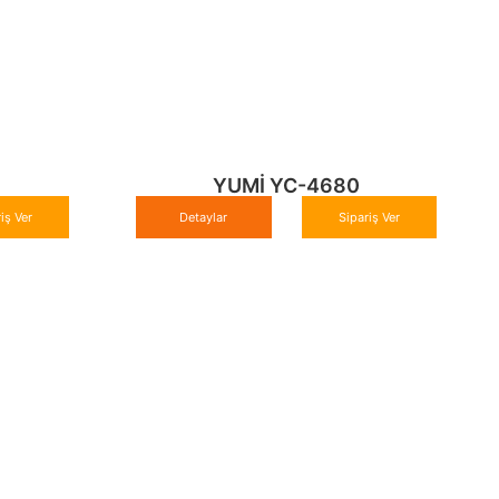
YUMİ YC-4680
iş Ver
Detaylar
Sipariş Ver