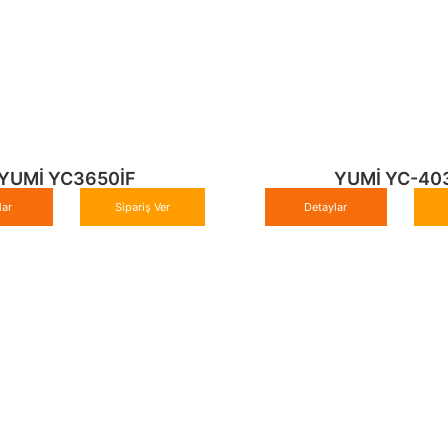
YUMİ YC3650İF
YUMİ YC-40
lar
Sipariş Ver
Detaylar