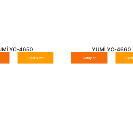
UMİ YC-4650
YUMİ YC-4660
Sipariş Ver
Detaylar
Sipar