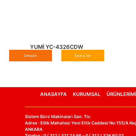
YUMİ YC-4326CDW
Detaylar
Sipariş Ver
ANASAYFA
KURUMSAL
ÜRÜNLERİM
Sistem Büro Makinaları San. Tic.
Adres : Etlik Mahallesi Yeni Etlik Caddesi No:155/A Keç
ANKARA
Telefon : 0 ( 312 ) 321 24 66 - 0 ( 312 ) 326 60 02