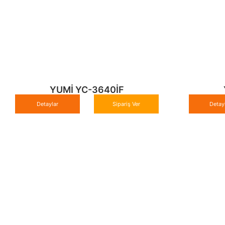
YUMİ YC-3640İF
Detaylar
Sipariş Ver
Detay