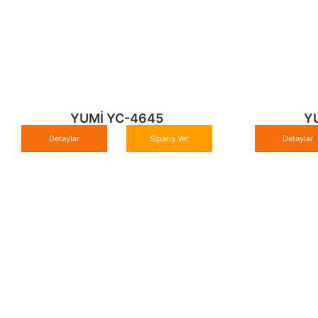
YUMİ YC-4645
Y
Detaylar
Sipariş Ver
Detaylar