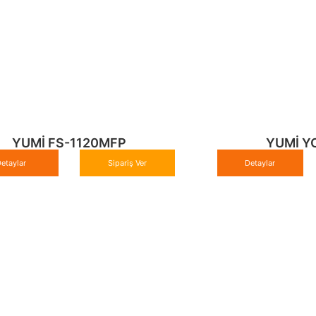
YUMİ FS-1120MFP
YUMİ Y
etaylar
Sipariş Ver
Detaylar