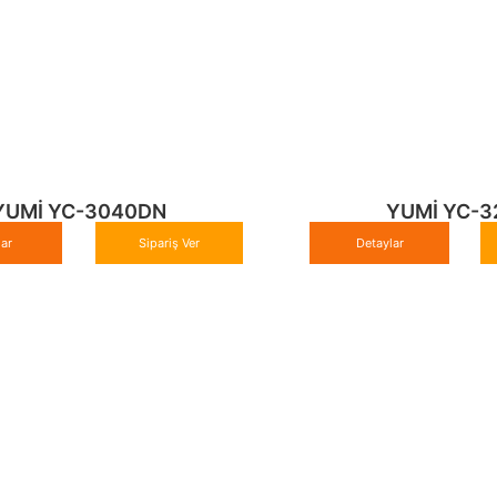
YUMİ YC-3040DN
YUMİ YC-3
lar
Sipariş Ver
Detaylar