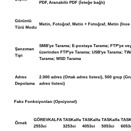
PDF, Aranabilir PDF (İsteğe bağlı)
Görüntü
Metin, Fotoğraf, Metin + Fotoğraf, Metin (İnce 
Türü Modu
SMB'ye Tarama; E-postaya Tarama; FTP'ye ve
Şanzıman
üzerinden FTP'ye Tarama; USB'ye Tarama; TW
Tipi
Tarama; WSD Tarama
Adres
2.000 adres (Ortak adres listesi), 500 grup (Gr
Depolama
adres listesi)
Faks Fonksiyonları (Opsiyonel)
GÖREVKALFA
TASKalfa
TASKalfa
TASKalfa
TASK
Örnek
2553ci
3253ci
4053ci
5053ci
6053