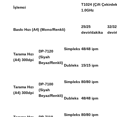
T1024 (Çift Çekirdek
İşlemci
1.0GHz
25/25
32/32
Baskı Hızı (A4) (Mono/Renkli)
devir/dakika
devir
Simpleks
48/48 ipm
DP-7120
Tarama Hızı
(Siyah
(A4) 300dpi
Beyaz/Renkli)
Dubleks
15/15 ipm
Simpleks
80/80 ipm
DP-7100
Tarama Hızı
(Siyah
(A4) 300dpi
Beyaz/Renkli)
Dubleks
48/48 ipm
Simpleks
80/80 ipm