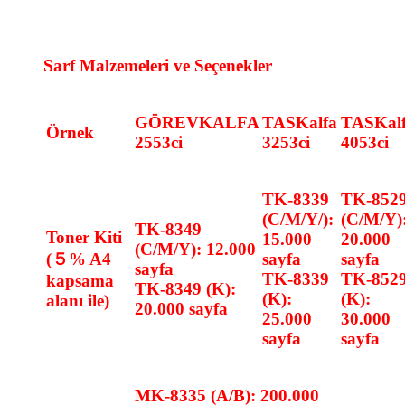
Sarf Malzemeleri ve Seçenekler
GÖREVKALFA
TASKalfa
TASKal
Örnek
2553ci
3253ci
4053ci
TK-8339
TK-852
(C/M/Y/):
(C/M/Y)
TK-8349
Toner Kiti
15.000
20.000
(C/M/Y): 12.000
(５% A4
sayfa
sayfa
sayfa
TK-8339
TK-852
kapsama
TK-8349 (K):
(K):
(K):
alanı ile)
20.000 sayfa
25.000
30.000
sayfa
sayfa
MK-8335 (A/B): 200.000