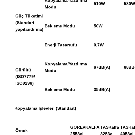
Kopyalama/Yazdırma
510W
580W
Modu
Güç Tüketimi
(Standart
Bekleme Modu
50W
yapılandırma)
Enerji Tasarrufu
0,7W
Kopyalama/Yazdırma
67dB(A)
68dB
Gürültü
Modu
(ISO7779/
ISO9296)
Bekleme Modu
35dB(A)
Kopyalama İşlevleri (Standart)
GÖREVKALFA
TASKalfa
TASKal
Örnek
2553ci
3253ci
4053ci