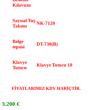
Kılavuzu
Sayısal Tuş
NK-7120
Takımı
Belge
DT-730(B)
tepsisi
Klavye
Klavye Tutucu 10
Tutucu
FİYATLARIMIZ KDV HARİÇTİR.
3.200 €