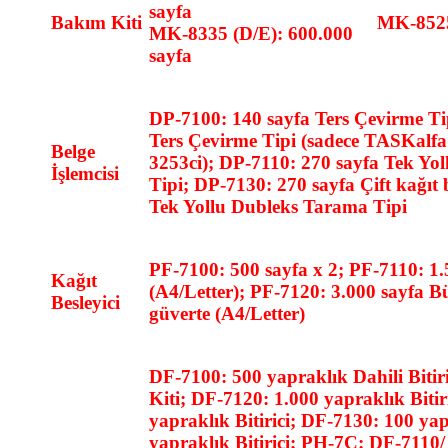
sayfa
Bakım Kiti
MK-8525
MK-8335 (D/E): 600.000
sayfa
DP-7100: 140 sayfa Ters Çevirme Ti
Ters Çevirme Tipi (sadece TASKalfa
Belge
3253ci); DP-7110: 270 sayfa Tek Yo
İşlemcisi
Tipi; DP-7130: 270 sayfa Çift kağıt
Tek Yollu Dubleks Tarama Tipi
PF-7100: 500 sayfa x 2; PF-7110: 1.
Kağıt
(A4/Letter); PF-7120: 3.000 sayfa B
Besleyici
güverte (A4/Letter)
DF-7100: 500 yapraklık Dahili Bitir
Kiti; DF-7120: 1.000 yapraklık Bitir
yapraklık Bitirici; DF-7130: 100 ya
yapraklık Bitirici; PH-7C: ​​DF-711