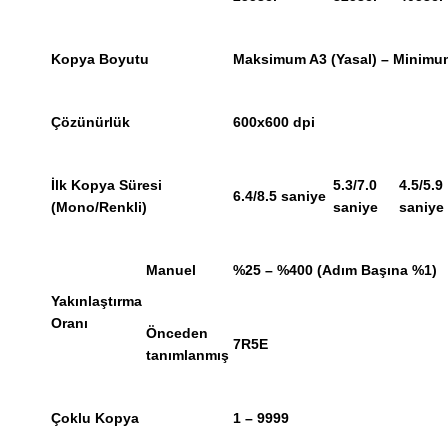
Kopya Boyutu
Maksimum A3 (Yasal) – Minimu
Çözünürlük
600x600 dpi
İlk Kopya Süresi
5.3/7.0
4.5/5.9
6.4/8.5 saniye
(Mono/Renkli)
saniye
saniye
Manuel
%25 – %400 (Adım Başına %1)
Yakınlaştırma
Oranı
Önceden
7R5E
tanımlanmış
Çoklu Kopya
1 – 9999