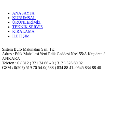
Sipariş Ver
ANASAYFA
KURUMSAL
ÜRÜNLERİMİZ
TEKNİK SERVİS
KİRALAMA
İLETİŞİM
Sistem Büro Makinaları San. Tic.
Adres : Etlik Mahallesi Yeni Etlik Caddesi No:155/A Keçiören /
ANKARA
Telefon : 0 ( 312 ) 321 24 66 - 0 ( 312 ) 326 60 02
GSM : 0(507) 519 76 54-0( 538 ) 834 88 41- 0545 834 88 40