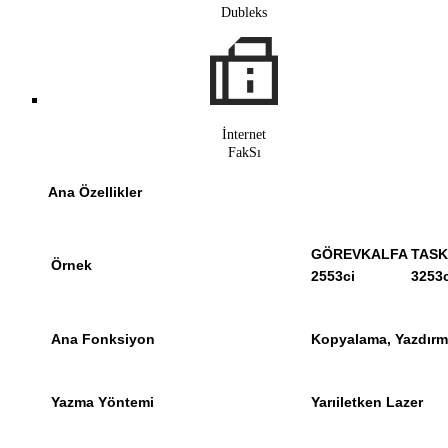
Dubleks
İnternet
FakSı
Ana Özellikler
GÖREVKALFA
TASK
Örnek
2553ci
3253c
Ana Fonksiyon
Kopyalama, Yazdırma
Yazma Yöntemi
Yarıiletken Lazer