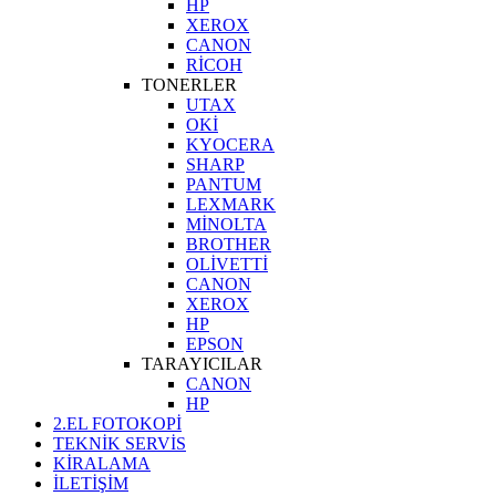
HP
XEROX
CANON
RİCOH
TONERLER
UTAX
OKİ
KYOCERA
SHARP
PANTUM
LEXMARK
MİNOLTA
BROTHER
OLİVETTİ
CANON
XEROX
HP
EPSON
TARAYICILAR
CANON
HP
2.EL FOTOKOPİ
TEKNİK SERVİS
KİRALAMA
İLETİŞİM