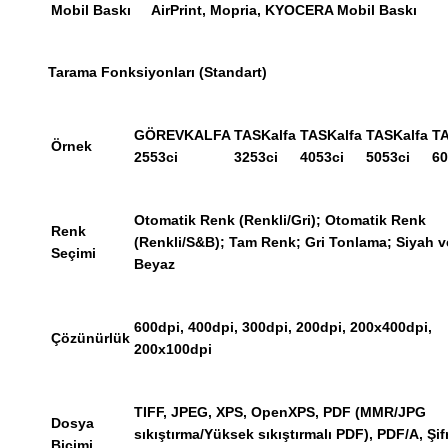
Mobil Baskı
AirPrint, Mopria, KYOCERA Mobil Baskı
Tarama Fonksiyonları (Standart)
GÖREVKALFA
TASKalfa
TASKalfa
TASKalfa
TA
Örnek
2553ci
3253ci
4053ci
5053ci
60
Otomatik Renk (Renkli/Gri); Otomatik Renk
Renk
(Renkli/S&B); Tam Renk; Gri Tonlama; Siyah v
Seçimi
Beyaz
600dpi, 400dpi, 300dpi, 200dpi, 200x400dpi,
Çözünürlük
200x100dpi
TIFF, JPEG, XPS, OpenXPS, PDF (MMR/JPG
Dosya
sıkıştırma/Yüksek sıkıştırmalı PDF), PDF/A, Şifr
Biçimi