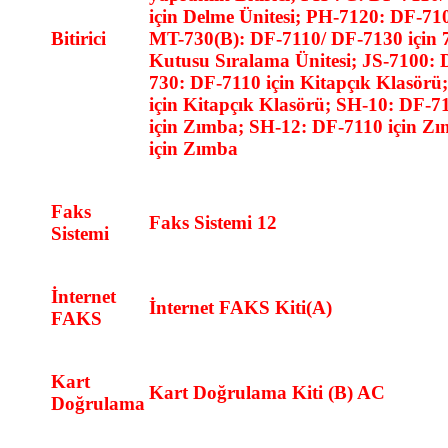
için Delme Ünitesi; PH-7120: DF-710
Bitirici
MT-730(B): DF-7110/ DF-7130 için 7
Kutusu Sıralama Ünitesi; JS-7100: Da
730: DF-7110 için Kitapçık Klasör
için Kitapçık Klasörü; SH-10: DF-
için Zımba; SH-12: DF-7110 için Z
için Zımba
Faks
Faks Sistemi 12
Sistemi
İnternet
İnternet FAKS Kiti(A)
FAKS
Kart
Kart Doğrulama Kiti (B) AC
Doğrulama