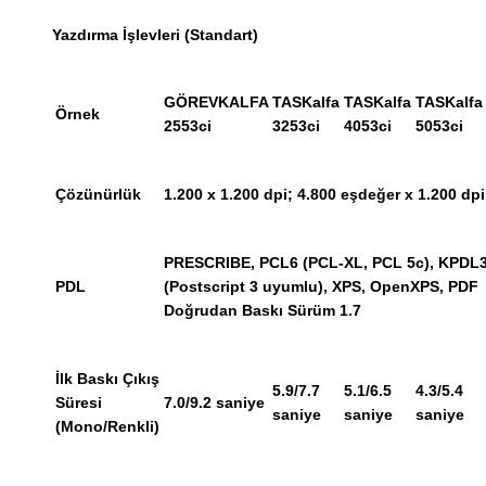
Yazdırma İşlevleri (Standart)
GÖREVKALFA
TASKalfa
TASKalfa
TASKalfa
Örnek
2553ci
3253ci
4053ci
5053ci
Çözünürlük
1.200 x 1.200 dpi; 4.800 eşdeğer x 1.200 dp
PRESCRIBE, PCL6 (PCL-XL, PCL 5c), KPDL
PDL
(Postscript 3 uyumlu), XPS, OpenXPS, PDF
Doğrudan Baskı Sürüm 1.7
İlk Baskı Çıkış
5.9/7.7
5.1/6.5
4.3/5.4
Süresi
7.0/9.2 saniye
saniye
saniye
saniye
(Mono/Renkli)