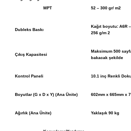
MPT
52 – 300 gr/ m2
Kağıt boyutu: A6R –
Dubleks Baskı
256 g/m 2
Maksimum 500 sayfa +
Çıkış Kapasitesi
bakacak şekilde
Kontrol Paneli
10.1 inç Renkli Do
Boyutlar (G x D x Y) (Ana Ünite)
602mm x 665mm x 
Ağırlık (Ana Ünite)
Yaklaşık 90 kg