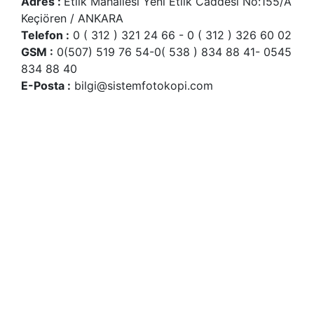
Adres :
Etlik Mahallesi Yeni Etlik Caddesi No:155/A
Keçiören / ANKARA
Telefon :
0 ( 312 ) 321 24 66 - 0 ( 312 ) 326 60 02
GSM :
0(507) 519 76 54-0( 538 ) 834 88 41- 0545
834 88 40
E-Posta :
bilgi@sistemfotokopi.com