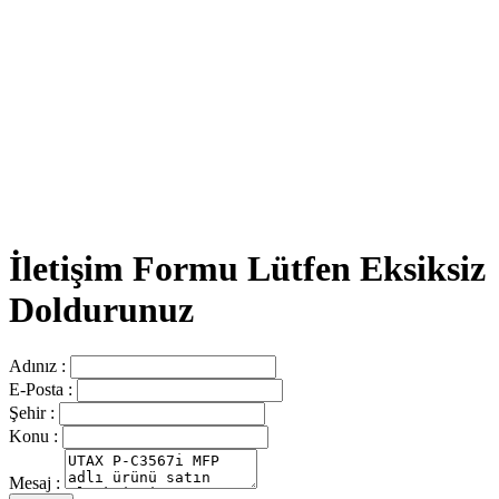
İletişim Formu Lütfen Eksiksiz
Doldurunuz
Adınız :
E-Posta :
Şehir :
Konu :
Mesaj :