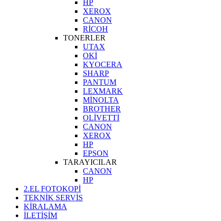
HP
XEROX
CANON
RİCOH
TONERLER
UTAX
OKİ
KYOCERA
SHARP
PANTUM
LEXMARK
MİNOLTA
BROTHER
OLİVETTİ
CANON
XEROX
HP
EPSON
TARAYICILAR
CANON
HP
2.EL FOTOKOPİ
TEKNİK SERVİS
KİRALAMA
İLETİŞİM