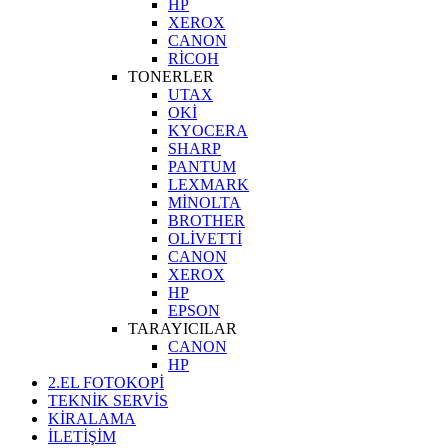
HP
XEROX
CANON
RİCOH
TONERLER
UTAX
OKİ
KYOCERA
SHARP
PANTUM
LEXMARK
MİNOLTA
BROTHER
OLİVETTİ
CANON
XEROX
HP
EPSON
TARAYICILAR
CANON
HP
2.EL FOTOKOPİ
TEKNİK SERVİS
KİRALAMA
İLETİŞİM