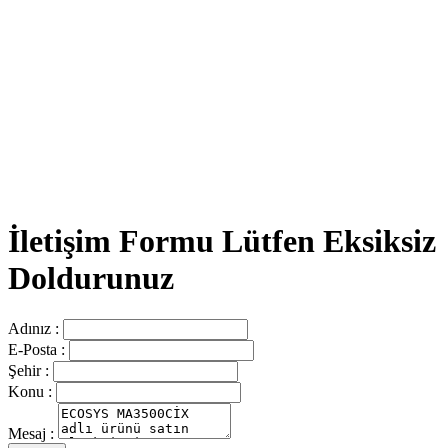
İletişim Formu Lütfen Eksiksiz
Doldurunuz
Adınız :
E-Posta :
Şehir :
Konu :
Mesaj :